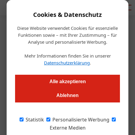
Mediadaten
Cookies & Datenschutz
Diese Website verwendet Cookies für essenzielle
Artikel von Mag. Thomas
Funktionen sowie – mit Ihrer Zustimmung – für
Analyse und personalisierte Werbung.
Hassler
Mehr Informationen finden Sie in unserer
Datenschutzerklärung
.
Alle akzeptieren
Ablehnen
Statistik
Personalisierte Werbung
Externe Medien
Mag. Thomas Hassler