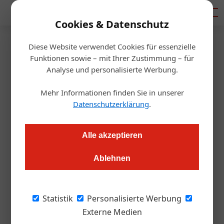
Mediadaten
Cookies & Datenschutz
Homepage
/
Newsletter Anmeldung
Diese Website verwendet Cookies für essenzielle
Newsletter Anmeldung
Funktionen sowie – mit Ihrer Zustimmung – für
Analyse und personalisierte Werbung.
Mehr Informationen finden Sie in unserer
Frau
Mann
Divers
Keine Angabe
Datenschutzerklärung
.
Vorname:
Alle akzeptieren
Ablehnen
Nachname:
Statistik
Personalisierte Werbung
Externe Medien
Email-Adresse: