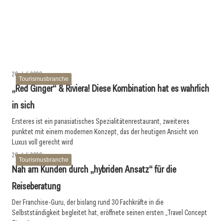
21. Juli 2026
22. Juli 2026
gesucht
Möglich sind plus 5 % bei den Ankünften! Österreich
MCI-Professorin erhält internationale Auszeichnung
profitiert, Sonne & Strand boomen
Tourismusbranche
Tourismusbranche
Tourismusbranche
20. Juli 2026
Tourismusbranche
„Red Ginger“ & Riviera! Diese Kombination hat es wahrlich
in sich
Ersteres ist ein panasiatisches Spezialitätenrestaurant, zweiteres
punktet mit einem modernen Konzept, das der heutigen Ansicht von
Luxus voll gerecht wird
20. Juli 2026
Tourismusbranche
Nah am Kunden durch „hybriden Ansatz“ für die
Reiseberatung
Der Franchise-Guru, der bislang rund 30 Fachkräfte in die
Selbstständigkeit begleitet hat, eröffnete seinen ersten „Travel Concept