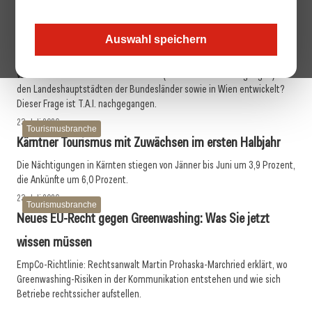
27. Juli 2026
Tourismusbranche
Salzburg als Verlierer und Gewinner! Rückgang bei
Auswahl speichern
Ankünften & Nächtigungen, Spitze beim Anteil
Wie hat sich der Anteil des Tourismus (Ankünfte und Nächtigungen) in
den Landeshauptstädten der Bundesländer sowie in Wien entwickelt?
Dieser Frage ist T.A.I. nachgegangen.
23. Juli 2026
Tourismusbranche
Kärntner Tourismus mit Zuwächsen im ersten Halbjahr
Die Nächtigungen in Kärnten stiegen von Jänner bis Juni um 3,9 Prozent,
die Ankünfte um 6,0 Prozent.
23. Juli 2026
Tourismusbranche
Neues EU-Recht gegen Greenwashing: Was Sie jetzt
wissen müssen
EmpCo-Richtlinie: Rechtsanwalt Martin Prohaska-Marchried erklärt, wo
Greenwashing-Risiken in der Kommunikation entstehen und wie sich
22. Juli 2026
Betriebe rechtssicher aufstellen.
Travel Start-up Night 2026: Beste Tourismus-Idee