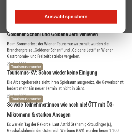
32 Wiener Spezialitäten treten bei der „Kulinarik-WM“ des
WienTourismus gegeneinander an. Die Entscheidung fällt per
Auswahl speichern
Community-Voting auf Instagram.
26. Juni 2026
Tourismusbranche
Goldener Schani und Goldene Jetti verliehen
Beim Sommerfest der Wiener Tourismuswirtschaft wurden die
Branchenpreise „Goldener Schani“ und „Goldene Jetti“ an Wiener
Gastronomie- und Freizeitbetriebe vergeben.
25. Juni 2026
Tourismusbranche
Tourismus-KV: Schon wieder keine Einigung
Die Arbeitgeberseite sieht ihren Spielraum ausgereizt, die Gewerkschaft
fordert mehr. Ein neuer Termin ist nicht in Sicht.
25. Juni 2026
Tourismusbranche
So viele Teilnehmer:innen wie noch nie! ÖTT mit Ö3-
Mikromann & starken Ansagen
Es war ein Tag der Rekorde. Laut Astrid Steharnig-Staudinger (r.),
Geschäftsführerin der Österreich Werbung (ÖW), wurden heuer 1.100