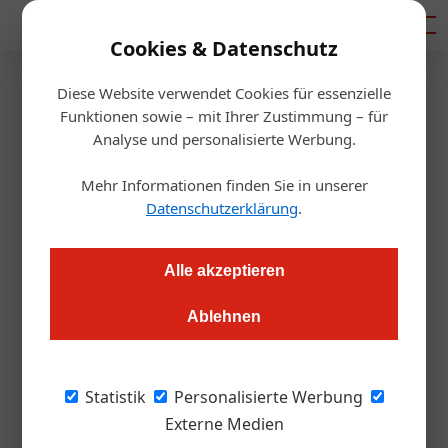
Mediadaten
Cookies & Datenschutz
Diese Website verwendet Cookies für essenzielle
Homepage
/
Tourismusbranche
Funktionen sowie – mit Ihrer Zustimmung – für
Tourismusbranche
Analyse und personalisierte Werbung.
Mehr Informationen finden Sie in unserer
Datenschutzerklärung
.
« Vorherige
2
Nächste »
30. Juni 2026
02. Juli 2026
30. Juni 2026
Tirol Werbung: Karin Seiler verzichtet auf weitere
Alle akzeptieren
Tiroler Tourismus feiert Touristica-Jubiläum 2026
Slowenische Hospitality-Gruppe baut Österreich-
Amtszeit
Präsenz aus
Ablehnen
Tourismusbranche
Tourismusbranche
Allgemein
Statistik
Personalisierte Werbung
29. Juni 2026
Tourismusbranche
Externe Medien
Kulinarik-WM kürt Wiener Gericht des Jahres