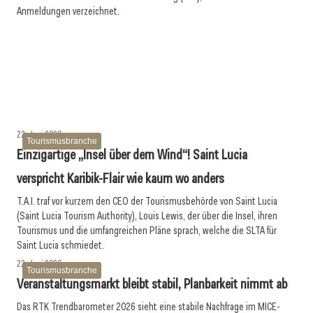
24. Juni 2026
Anmeldungen verzeichnet.
Alps Future Award 2026: Hellioplant und OLM Nature
23. Juni 2026
23. Juni 2026
Escape ausgezeichnet
Traumregion, die man kaum vom Namen kennt! Lika-Senj
Innovationspreis Tourismus 2026 verliehen
von der Adria bis zu den Plitvizer Seen
Tourismusbranche
Tourismusbranche
Tourismusbranche
22. Juni 2026
Tourismusbranche
Einzigartige „Insel über dem Wind“! Saint Lucia
verspricht Karibik-Flair wie kaum wo anders
T.A.I. traf vor kurzem den CEO der Tourismusbehörde von Saint Lucia
(Saint Lucia Tourism Authority), Louis Lewis, der über die Insel, ihren
Tourismus und die umfangreichen Pläne sprach, welche die SLTA für
Saint Lucia schmiedet.
22. Juni 2026
Tourismusbranche
Veranstaltungsmarkt bleibt stabil, Planbarkeit nimmt ab
Das RTK Trendbarometer 2026 sieht eine stabile Nachfrage im MICE-