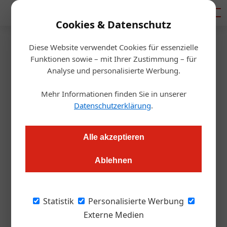
Mediadaten
Cookies & Datenschutz
Diese Website verwendet Cookies für essenzielle
Artikel von Prof. Ing.
Funktionen sowie – mit Ihrer Zustimmung – für
Analyse und personalisierte Werbung.
Hubert Culik, MAS
Mehr Informationen finden Sie in unserer
Datenschutzerklärung
.
Alle akzeptieren
Ablehnen
Statistik
Personalisierte Werbung
Externe Medien
Prof. Ing. Hubert Culik, MAS