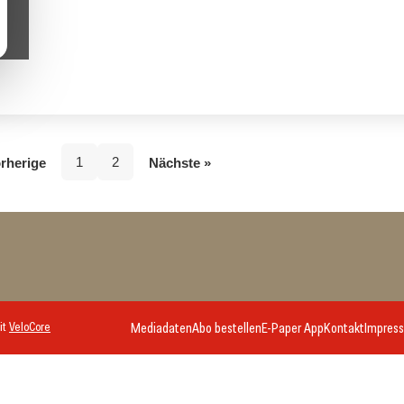
1
2
rherige
Nächste »
it
VeloCore
Mediadaten
Abo bestellen
E-Paper App
Kontakt
Impres