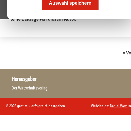
Auswahl speichern
Keine Beiträge von diesem Autor.
« Vo
Herausgeber
Der Wirtschaftsverlag
© 2026 gast.at – erfolgreich gastgeben
Webdesign:
Daniel Wom
m