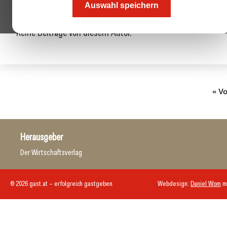
Auswahl speichern
Keine Beiträge von diesem Autor.
« Vo
Herausgeber
Der Wirtschaftsverlag
© 2026 gast.at – erfolgreich gastgeben
Webdesign:
Daniel Wom
m