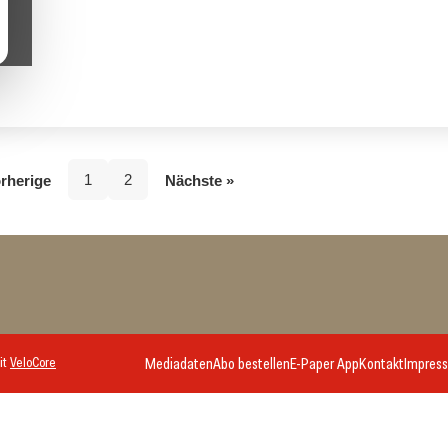
1
2
rherige
Nächste »
it
VeloCore
Mediadaten
Abo bestellen
E-Paper App
Kontakt
Impres