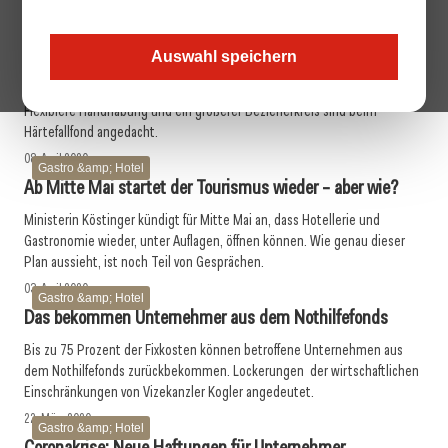
Vier-Personen-Limit gilt nicht mehr. Gasro-Mitarbeiter müssen weiter
Masken tragen.
23. April 2020
Auswahl speichern
Gastro &amp; Hotel
Härtefallfonds – Weitere Erleichterungen geplant
Flexiblere Handhabung und ein größerer Bezieherkreis sind beim
Härtefallfond angedacht.
08. April 2020
Gastro &amp; Hotel
Ab Mitte Mai startet der Tourismus wieder – aber wie?
Ministerin Köstinger kündigt für Mitte Mai an, dass Hotellerie und
Gastronomie wieder, unter Auflagen, öffnen können. Wie genau dieser
Plan aussieht, ist noch Teil von Gesprächen.
03. April 2020
Gastro &amp; Hotel
Das bekommen Unternehmer aus dem Nothilfefonds
Bis zu 75 Prozent der Fixkosten können betroffene Unternehmen aus
dem Nothilfefonds zurückbekommen. Lockerungen der wirtschaftlichen
Einschränkungen von Vizekanzler Kogler angedeutet.
22. März 2020
Gastro &amp; Hotel
Coronakrise: Neue Haftungen für Unternehmer