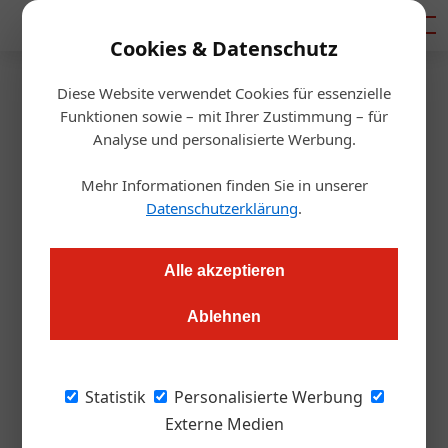
Mediadaten
Cookies & Datenschutz
Diese Website verwendet Cookies für essenzielle
Artikel von APA – Austria
Funktionen sowie – mit Ihrer Zustimmung – für
Analyse und personalisierte Werbung.
Presse Agentur /
Mehr Informationen finden Sie in unserer
Redaktion
Datenschutzerklärung
.
18. Juni 2020
12. Juni 2020
So nehmen Wiener Wirte am Gutschein-Programm teil
04. Juni 2020
Prognose: 36 Prozent weniger Übernachtungen
Alle akzeptieren
Nachtgastronomie kämpft für Öffnung
Gastro &amp; Hotel
Ablehnen
Gastro &amp; Hotel
Gastro &amp; Hotel
29. Mai 2020
Gastro &amp; Hotel
Neue Lockerungen: Sperrstunde um 1 Uhr
Statistik
Personalisierte Werbung
Externe Medien
Regierung gibt Lockerungen Gastro-Sperrstunde auf 1.00 Uhr verlegt.