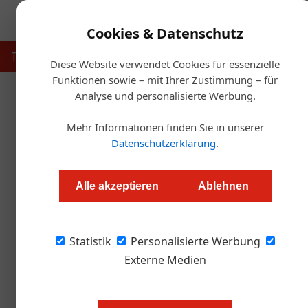
Cookies & Datenschutz
Touristik
Gastronomie
Hotellerie
Handel & Herst
Diese Website verwendet Cookies für essenzielle
Funktionen sowie – mit Ihrer Zustimmung – für
Analyse und personalisierte Werbung.
Artikel von Martin Hehema
05. Dezember 2023
Mehr Informationen finden Sie in unserer
Staaten, gebt die Signale!
Datenschutzerklärung
.
Allgemein
Alle akzeptieren
Ablehnen
Statistik
Personalisierte Werbung
Externe Medien