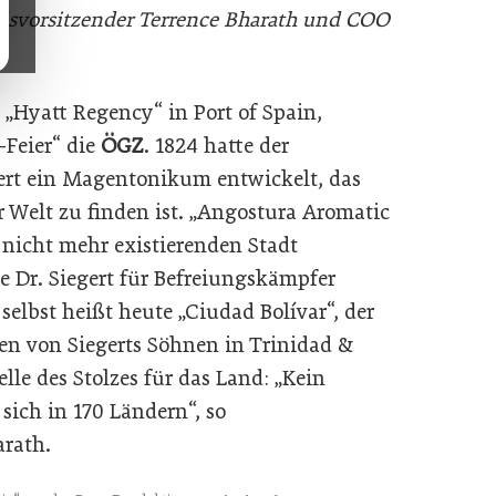
ndsvorsitzender Terrence Bharath und COO
.
 „Hyatt Regency“ in Port of Spain,
-Feier“ die
ÖGZ
. 1824 hatte der
ert ein Magentonikum entwickelt, das
er Welt zu finden ist. „Angostura Aromatic
 nicht mehr existierenden Stadt
te Dr. Siegert für Befreiungskämpfer
 selbst heißt heute „Ciudad Bolívar“, der
gen von Siegerts Söhnen in Trinidad &
lle des Stolzes für das Land: „Kein
sich in 170 Ländern“, so
arath.