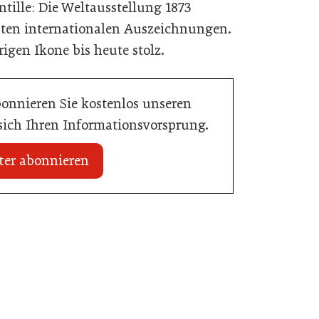
ntille: Die Weltausstellung 1873
sten internationalen Auszeichnungen.
igen Ikone bis heute stolz.
bonnieren Sie kostenlos unseren
 sich Ihren Informationsvorsprung.
ter abonnieren
18. Juni 2026
AMA Genuss Region startet
Pionierpreis
Gastronomie