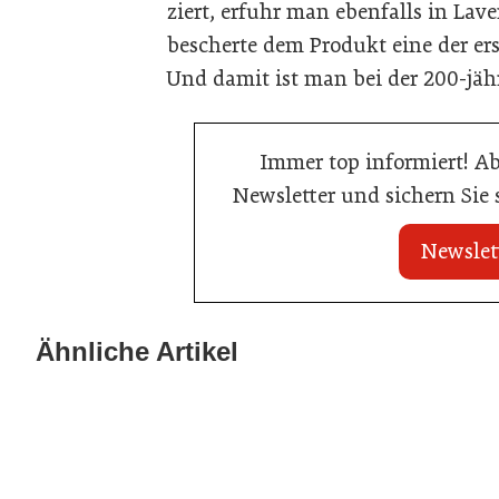
ziert, erfuhr man ebenfalls in Lave
bescherte dem Produkt eine der er
Und damit ist man bei der 200-jähr
Immer top informiert! A
Newsletter und sichern Sie
Newslet
20. Juli 2026
Brauerei Schwechat: Georg Gartner
Ähnliche Artikel
23. Juni 2026
wird neuer Braumeister
Sixty Rum
Hersteller
Allgemein