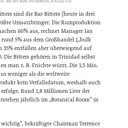
aria“ aus der Rum-Produktion.
© Roland Graf
ters sind die Bar-Bitters (heute in drei
 größte Umsatzbringer. Die Rumproduktion
machen 60% aus, rechnet Manager Ian
 rund 5% aus dem Großhandel („bulk
en 35% entfallen aber überwiegend auf
 Die Bitters gehören in Trinidad selbst
n man z. B. Früchte würzt. Die 1,5 Mio.
us weniger als die weltweite
odukt kein Verfallsdatum, weshalb auch
rfolge. Rund 1,8 Millionen Liter der
stehen jährlich im „Botanical Room“ in
 wichtig“, bekräftigte Chairman Terrence