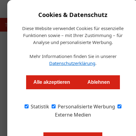
Cookies & Datenschutz
Touristik
Gastronomie
Hotellerie
Handel & Herst
Diese Website verwendet Cookies für essenzielle
Funktionen sowie – mit Ihrer Zustimmung – für
Analyse und personalisierte Werbung.
Startseite
Mehr Informationen finden Sie in unserer
Datenschutzerklärung
.
200 Jahre Angostura:
Alle akzeptieren
Ablehnen
Roland Graf
Statistik
Personalisierte Werbung
Diese Dominanz ist einzigartig: 85 Prozent be
aus Trinidad. Und die Rezeptur der Cocktailzut
Externe Medien
heimisches Medium bei der Jubiläumsfeier vor