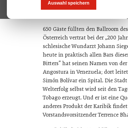
Auswahl speichern
Chefsache 200. Geburtstag: Vorsta
Ian Forbes mit dem Jubiläumsbitter
650 Gäste füllten den Ballroom des
Österreich vertrat bei der „200 Jahr
schlesische Wundarzt Johann Sieg
heute in praktisch allen Bars dies
Bitters“ hat seinen Namen von der
Angostura in Venezuela; dort leite
Simón Bolívar ein Spital. Die Stadt
Welterfolg selbst wird seit den Ta
Tobago erzeugt. Und er ist eine Que
anderes Produkt der Karibik findet 
Vorstandsvorsitzender Terrence Bh