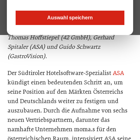
(pro Hotel EDV Systeme), Anja Hollmann
(hoga-data), Manfred Kronberger und Monika
Auswahl speichern
Raffl (moma.s), Michael Bier (Softstar),
Thomas Hoffstiepel (42 GmbH), Gerhard
Spitaler (ASA) und Guido Schwartz
(GastroVision).
Der Südtiroler Hotelsoftware-Spezialist
ASA
kündigt einen bedeutenden Schritt an, um
seine Position auf den Märkten Österreichs
und Deutschlands weiter zu festigen und
auszubauen. Durch die Aufnahme von sechs
neuen Vertriebspartnern, darunter das
namhafte Unternehmen moma.s für den
österreichischen Raum, intensiviert ASA seine