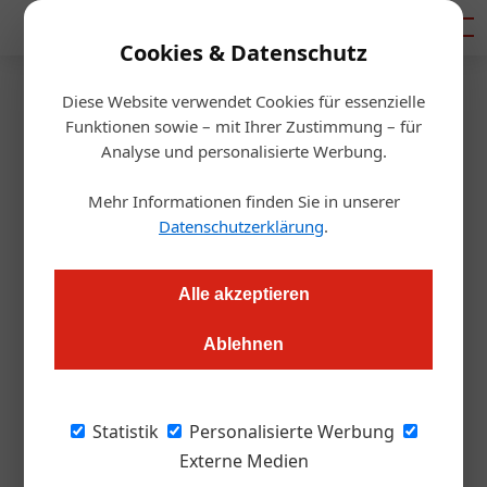
Mediadaten
Cookies & Datenschutz
Diese Website verwendet Cookies für essenzielle
Startseite
/
Handel & Hersteller
Funktionen sowie – mit Ihrer Zustimmung – für
Hotel-Software
Analyse und personalisierte Werbung.
ASA: Expansion in Österreich
Mehr Informationen finden Sie in unserer
und Deutschland
Datenschutzerklärung
.
Redaktion.OEGZ
26.03.2024, 10:53 Uhr
Alle akzeptieren
Ablehnen
Sechs neue Vertriebspartnerschaften: Der Südtiroler Hotel-
Softwarepionier ASA verstärkt seine Präsenz in der D-A-CH-
Region.
Statistik
Personalisierte Werbung
Externe Medien
Bild oben: Barbara Spitaler (ASA), Lutz Brendel