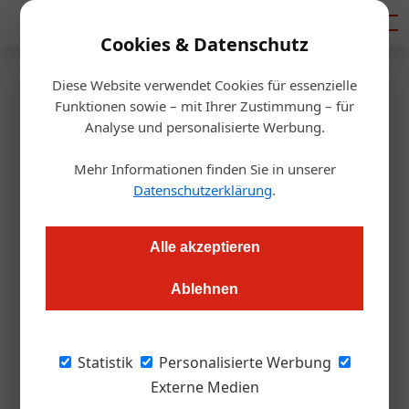
Mediadaten
Cookies & Datenschutz
Diese Website verwendet Cookies für essenzielle
Startseite
/
Handel & Hersteller
Funktionen sowie – mit Ihrer Zustimmung – für
Kalkulation
Analyse und personalisierte Werbung.
Bio-Wein: Was darf er kosten ?
Mehr Informationen finden Sie in unserer
Datenschutzerklärung
.
Redaktion.OEGZ
17.10.2024, 10:36 Uhr
Alle akzeptieren
Immer mehr Gäste greifen gerne zu Bio-Wein und sind auch
bereit, dafür mehr zu bezahlen. Doch wie viel mehr darf es
Ablehnen
sein? Eine neue Studie zeigt überraschende Ergebnisse.
Statistik
Personalisierte Werbung
Eine neue Studie zeigt : Die Österreicherinnen
Externe Medien
und Österreicher sind bereit, für zertifizierten