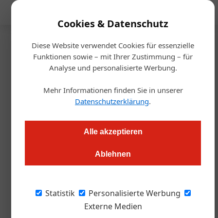
Mediadaten
Cookies & Datenschutz
Diese Website verwendet Cookies für essenzielle
Startseite
/
Handel & Hersteller
Funktionen sowie – mit Ihrer Zustimmung – für
Der neue Auftritt der
Analyse und personalisierte Werbung.
Sommelier-Edition
Mehr Informationen finden Sie in unserer
Datenschutzerklärung
.
Markus Höller
21.08.2024, 11:11 Uhr
Alle akzeptieren
Wein ist Kultur, Tradition und vor allem Leidenschaft. Diese
Ablehnen
Leidenschaft bringt die Sommelier Union Austria seit Jahren
in die Flasche. Nun hat das Projekt „Sommelier-Edition“ einen
neuen Anstrich erhalten, und der amtierende Sommelier-
Statistik
Personalisierte Werbung
Staatsmeister Maximilian Steiner führt das Projekt in eine
Externe Medien
neue Ära.