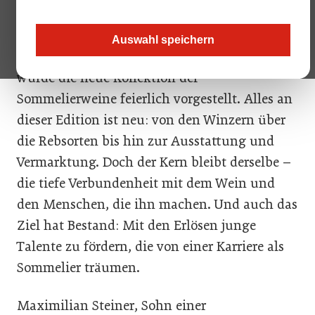
Hoch über den Dächern Wiens, im 18. Stock
Auswahl speichern
des Restaurants Das LOFT im SO/ Vienna,
wurde die neue Kollektion der
Sommelierweine feierlich vorgestellt. Alles an
dieser Edition ist neu: von den Winzern über
die Rebsorten bis hin zur Ausstattung und
Vermarktung. Doch der Kern bleibt derselbe –
die tiefe Verbundenheit mit dem Wein und
den Menschen, die ihn machen. Und auch das
Ziel hat Bestand: Mit den Erlösen junge
Talente zu fördern, die von einer Karriere als
Sommelier träumen.
Maximilian Steiner, Sohn einer