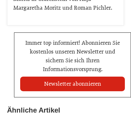
Margaretha Moritz und Roman Pichler.
Immer top informiert! Abonnieren Sie
kostenlos unseren Newsletter und
sichern Sie sich Ihren
Informationsvorsprung.
Newsletter abonnieren
20. Juli 2026
Brauerei Schwechat: Georg Gartner wird neuer
Ähnliche Artikel
23. Juni 2026
Braumeister
18. Juni 2026
Sixty Rum
AMA Genuss Region startet Pionierpreis