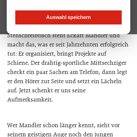
Von seinem Büro aus kann man durch eine
große Glasfront über die Dächer von Lienz bis
Auswahl speichern
zu den Dolomiten blicken. Hinter dem
Stehschreibtisch steht Eckart Mandler und
macht das, was er seit Jahrzehnten erfolgreich
tut: Er organisiert, bringt Projekte auf
Schiene. Der drahtig-sportliche Mittsechziger
checkt ein paar Sachen am Telefon, dann legt
er den Hörer zur Seite und setzt ein Lächeln
auf. Jetzt schenkt er uns seine
Aufmerksamkeit.
Wer Mandler schon länger kennt, sieht vor
seinem geistigen Auge noch den jungen