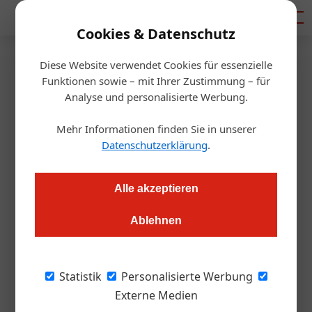
Mediadaten
Cookies & Datenschutz
Diese Website verwendet Cookies für essenzielle
Startseite
/
Handel & Hersteller
Funktionen sowie – mit Ihrer Zustimmung – für
Serie "Local Heroes"
Analyse und personalisierte Werbung.
Die Langsamkeit ist sein
Mehr Informationen finden Sie in unserer
Antrieb
Datenschutzerklärung
.
Dieter Mayr-Hassler
29.03.2022, 14:24 Uhr
Alle akzeptieren
Ablehnen
Eckart Mandler machte einst aus einer gut gehenden
Gaststätte einen Kräutergarten. Verrückt? Keineswegs!
Heute will er Kärnten zur führenden Slow-Food-Destination
Statistik
Personalisierte Werbung
machen.
Externe Medien