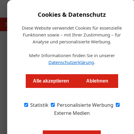
Cookies & Datenschutz
Touristik
Gastronomie
Hotellerie
Handel & Herst
Diese Website verwendet Cookies für essenzielle
Funktionen sowie – mit Ihrer Zustimmung – für
Analyse und personalisierte Werbung.
Startseite
Mehr Informationen finden Sie in unserer
Li
Datenschutzerklärung
.
Die neue Red Bul
Alle akzeptieren
Ablehnen
Redaktion.OEGZ
Statistik
Personalisierte Werbung
Ab sofort erhältlich: Die Red Bull Winter 2022
Externe Medien
Dieses Jahr schneit die Red Bull 
Feige-Apfel, einem leichten Hauc