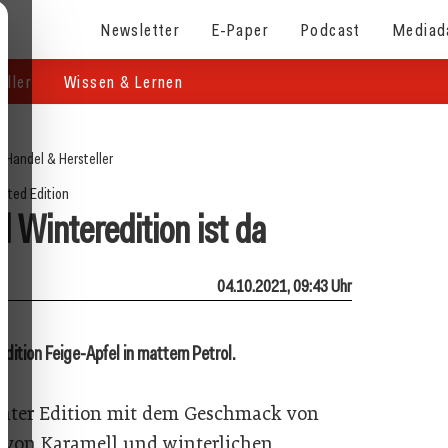
Newsletter
E-Paper
Podcast
Mediad
eller
Wissen & Lernen
/
Handel & Hersteller
mited Edition
l Winteredition ist da
04.10.2021, 09:43 Uhr
 Edition Feige-Apfel in mattem Petrol.
Winter Edition mit dem Geschmack von
h von Karamell und winterlichen