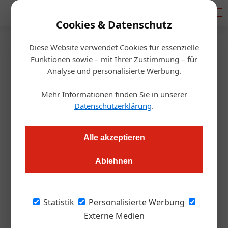
Mediadaten
Cookies & Datenschutz
Diese Website verwendet Cookies für essenzielle
Startseite
/
Handel & Hersteller
Funktionen sowie – mit Ihrer Zustimmung – für
Umfrage
Analyse und personalisierte Werbung.
Gäste haben Lust auf Fleisch –
Mehr Informationen finden Sie in unserer
und schlechtes Gewissen
Datenschutzerklärung
.
Daniel Nutz
13.07.2022, 11:53 Uhr
Alle akzeptieren
Ablehnen
Auf das Schnitzel will eine Mehrheit der Österreicher und
Österreicherinnen nicht verzichten. Fleischalternativen
werden aber bereits von jedem fünften Befragten gut
Statistik
Personalisierte Werbung
geheißen.
Externe Medien