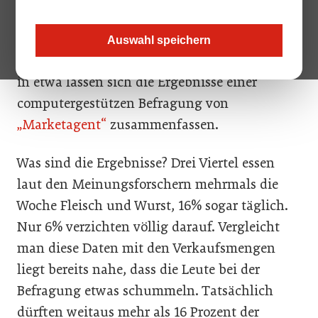
Österreicher und Österreicherinnen lieben
Fleisch. Aber beim Fleischkonsum drückt das
Auswahl speichern
schlechte Gewissen zunehmend den Gusto. So
in etwa lassen sich die Ergebnisse einer
computergestützen Befragung von
„Marketagent“
zusammenfassen.
Was sind die Ergebnisse? Drei Viertel essen
laut den Meinungsforschern mehrmals die
Woche Fleisch und Wurst, 16% sogar täglich.
Nur 6% verzichten völlig darauf. Vergleicht
man diese Daten mit den Verkaufsmengen
liegt bereits nahe, dass die Leute bei der
Befragung etwas schummeln. Tatsächlich
dürften weitaus mehr als 16 Prozent der