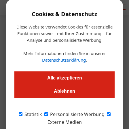
Mediadaten
Cookies & Datenschutz
Diese Website verwendet Cookies für essenzielle
Startseite
/
Handel & Hersteller
Funktionen sowie – mit Ihrer Zustimmung – für
Gasteiner: Harald Doppler wird
Analyse und personalisierte Werbung.
Alleingeschäftsführer
Mehr Informationen finden Sie in unserer
Datenschutzerklärung
.
Redaktion.OEGZ
17.06.2013, 00:00 Uhr
Alle akzeptieren
Bad Gastein. Neuordnung an der Spitze von Gasteiner
Ablehnen
Mineralwasser: Harald Doppler übernahm mit Mai 2013 die
kaufmännische Geschäftsführung und übernimmt nun auch
die Agenden von Rainer Widmar, der aus privaten Gründen mit
Statistik
Personalisierte Werbung
Ende Juni 2013 das Unternehmen verlässt.
Externe Medien