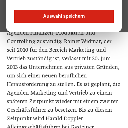
Harald Doppler übernahm mit Mai 2013 die
kaufmännische Geschäftsführung von
Auswahl speichern
Wolfgang Dobretzberger und ist für die
Agenden Finanzen, Produktion und
Controlling zuständig. Rainer Widmar, der
seit 2010 für den Bereich Marketing und
Vertrieb zuständig ist, verlässt mit 30. Juni
2013 das Unternehmen aus privaten Gründen,
um sich einer neuen beruflichen
Herausforderung zu stellen. Es ist geplant, die
Agenden Marketing und Vertrieb zu einem
späteren Zeitpunkt wieder mit einem zweiten
Geschäftsführer zu besetzen. Bis zu diesem
Zeitpunkt wird Harald Doppler
Alleingeschäftsführer bei Gasteiner