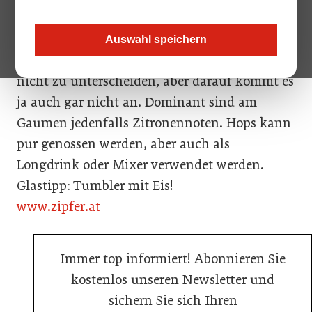
Limonaden. Zu einem Viertel besteht Hops aus
alkoholfreiem Zipfer Bier. Geschmacklich sind
Auswahl speichern
alle sechs verwendeten Hopfensorten zwar
nicht zu unterscheiden, aber darauf kommt es
ja auch gar nicht an. Dominant sind am
Gaumen jedenfalls Zitronennoten. Hops kann
pur genossen werden, aber auch als
Longdrink oder Mixer verwendet werden.
Glastipp: Tumbler mit Eis!
www.zipfer.at
Immer top informiert! Abonnieren Sie
kostenlos unseren Newsletter und
sichern Sie sich Ihren