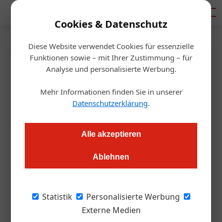
Mediadaten
Cookies & Datenschutz
Diese Website verwendet Cookies für essenzielle
Startseite
/
Handel & Hersteller
Funktionen sowie – mit Ihrer Zustimmung – für
Hopfen-Limonade
Analyse und personalisierte Werbung.
Mehr Informationen finden Sie in unserer
Redaktion
07.03.2017, 13:56 Uhr
Datenschutzerklärung
.
Zipfer Hops: Alkoholfrei, zitronig und nicht zu süß.
Alle akzeptieren
Ablehnen
Zipfer hat eine neue alkoholfreie
Hopfenlimonade auf den Markt gebracht. Die
Eckdaten: „Hops“ wird aus drei Vierteln
Statistik
Personalisierte Werbung
gehopfter Limonade hergestellt, das Produkt
Externe Medien
ist deutlich weniger süß als andere