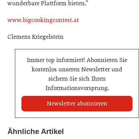
wunderbare Plattform bieten.“
www.bigcookingcontest.at
Clemens Kriegelstein
Immer top informiert! Abonnieren Sie
kostenlos unseren Newsletter und
sichern Sie sich Ihren
Informationsvorsprung.
Newsletter abonnieren
Ähnliche Artikel
23. Juni 2026
12. März 2026
Sixty Rum