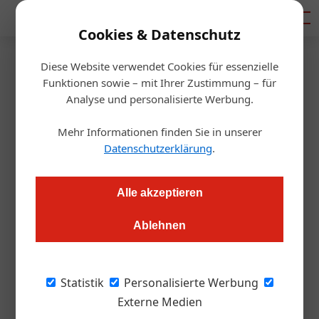
Mediadaten
Cookies & Datenschutz
Diese Website verwendet Cookies für essenzielle
Startseite
/
Handel & Hersteller
Funktionen sowie – mit Ihrer Zustimmung – für
Kampf der kreativen Köche
Analyse und personalisierte Werbung.
Mehr Informationen finden Sie in unserer
Redaktion.OEGZ
10.05.2012, 00:00 Uhr
Datenschutzerklärung
.
Der Eurogast Big Cooking Contest war im steirischen Aigen im
Alle akzeptieren
Ennstal zu Gast. Beim Big Cooking Contest von Eurogast geht
es derzeit Schlag auf Schlag: Vorarl­berg, Tirol, Salzburg und
Ablehnen
Kärnten waren die ersten Stationen, an denen dieser
Nachwuchswettbewerb Station machten.
Statistik
Personalisierte Werbung
Externe Medien
Jetzt war man in der Steiermark, genauer