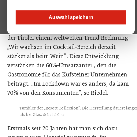
Riedel, der 11. Familien-Generation, bei dem er
keine neuen Gläser mit hätte. Mit den
Auswahl speichern
Neuheiten 2024 richtet man sich aber
ungewohnt stark an die Barwelt. Damit trägt
der Tiroler einem weltweiten Trend Rechnung:
„Wir wachsen im Cocktail-Bereich derzeit
stärker als beim Wein“. Diese Entwicklung
verstärken die 60%-Umsatzanteil, den die
Gastronomie für das Kufsteiner Unternehmen
beiträgt. „Im Lockdown war es anders, da kam
70% von den Konsumenten“, so Riedel.
Tumbler der „Resort Collection“: Die Herstellung dauert länge
als bei Glas.
© Riedel Glas
Erstmals seit 20 Jahren hat man sich dazu