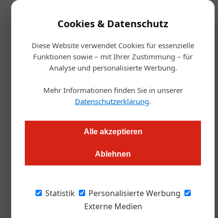
Mediadaten
Cookies & Datenschutz
Diese Website verwendet Cookies für essenzielle
Startseite
/
Handel & Hersteller
Funktionen sowie – mit Ihrer Zustimmung – für
Neu am Markt
Analyse und personalisierte Werbung.
Kunststoff: Riedel Glas wird
Mehr Informationen finden Sie in unserer
unzerbrechlich
Datenschutzerklärung
.
Roland Graf
20.03.2024, 13:36 Uhr
Alle akzeptieren
Ablehnen
Mit einer Serie aus Kunststoff verblüfft die Glasmanufaktur.
Selbst Weingläser aus „Plastik“ sind jetzt kein Tabu mehr.
Statistik
Personalisierte Werbung
Es gibt kaum ein Gespräch mit Maximilian
Externe Medien