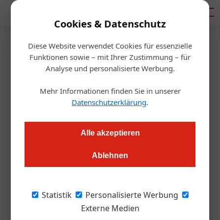
Mediadaten
Cookies & Datenschutz
Diese Website verwendet Cookies für essenzielle
Startseite
/
Handel & Hersteller
Funktionen sowie – mit Ihrer Zustimmung – für
Neu am Markt: Somersby Hard
Analyse und personalisierte Werbung.
Seltzer
Mehr Informationen finden Sie in unserer
Datenschutzerklärung
.
Redaktion.OEGZ
25.05.2021, 13:29 Uhr
Alle akzeptieren
Das US-Kultgetränk macht sich in der heimischen
Ablehnen
Gastronomie breit, mit gutem Grund.
Wer sich unter dem Namen „Hard Seltzer“
Statistik
Personalisierte Werbung
nichts vorstellen kann, hier die kürzest
Externe Medien