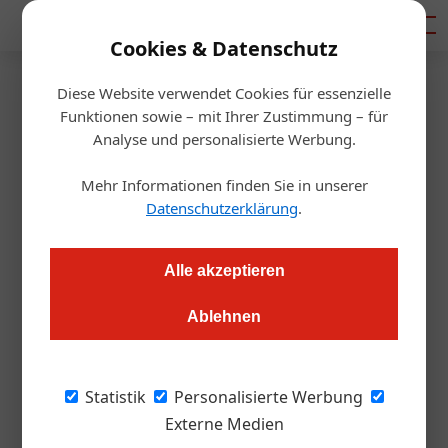
Mediadaten
Cookies & Datenschutz
Diese Website verwendet Cookies für essenzielle
Startseite
/
Handel & Hersteller
Funktionen sowie – mit Ihrer Zustimmung – für
Karriere
Analyse und personalisierte Werbung.
Frischer Wind bei Meiko
Mehr Informationen finden Sie in unserer
Datenschutzerklärung
.
Redaktion.OEGZ
22.07.2024, 10:44 Uhr
Alle akzeptieren
Michael Fink folgt auf Herbert Kregl und zieht in die
Führungsetage des Unternehmens ein.
Ablehnen
Die Meiko Clean Solutions Austria hat einen
Statistik
Personalisierte Werbung
neuen Geschäftsführer. Seit Anfang Juli leitet
Externe Medien
Michael Fink das Unternehmen und tritt