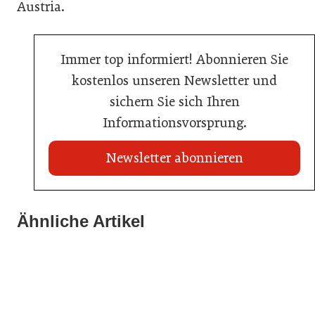
Austria.
Immer top informiert! Abonnieren Sie
kostenlos unseren Newsletter und
sichern Sie sich Ihren
Informationsvorsprung.
Newsletter abonnieren
20. Juli 2026
Brauerei Schwechat: Georg Gartner wird neuer
Ähnliche Artikel
23. Juni 2026
Braumeister
18. Juni 2026
Sixty Rum
AMA Genuss Region startet Pionierpreis
Hersteller
Allgemein
Gastronomie