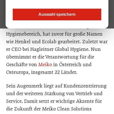
damit die Nachfolge von Herbert Kregl an, der
zum Jahresende in den Ruhestand geht.
Auswahl speichern
Fink, ein Kölner mit breiter Erfahrung im
Hygienebereich, hat zuvor für große Namen
wie Henkel und Ecolab gearbeitet. Zuletzt war
er CEO bei Hagleitner Global Hygiene. Nun
übernimmt er die Verantwortung für die
Geschäfte von
Meiko
in Österreich und
Osteuropa, insgesamt 22 Länder.
Sein Augenmerk liegt auf Kundenzentrierung
und der weiteren Stärkung von Vertrieb und
Service. Damit setzt er wichtige Akzente für
die Zukunft der Meiko Clean Solutions