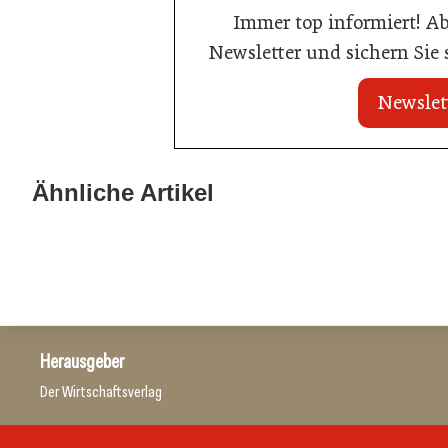
Immer top informiert! A
Newsletter und sichern Sie
Newslet
20. Juli 2026
Brauerei Schwechat: Georg Gartner
Ähnliche Artikel
23. Juni 2026
wird neuer Braumeister
Sixty Rum
Hersteller
Allgemein
Herausgeber
Der Wirtschaftsverlag