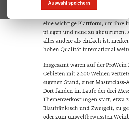
Auswahl speichern
ÖWM Geschäftsführer Chris Yorke. 
unser größter Messeauftritt im Aus
eine wichtige Plattform, um ihre 
pflegen und neue zu akquirieren. 
alles andere als einfach ist, merk
hohen Qualität international weit
Insgesamt waren auf der ProWein 2
Gebieten mit 2.500 Weinen vertre
eigenen Stand, einer Masterclass-A
Dort fanden im Laufe der drei Mes
Themenverkostungen statt, etwa zu
Blaufränkisch und Zweigelt, zu ge
oder zum umweltbewussten Weinba