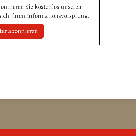
bonnieren Sie kostenlos unseren
 sich Ihren Informationsvorsprung.
ter abonnieren
18. Juni 2026
AMA Genuss Region startet
Pionierpreis
Gastronomie