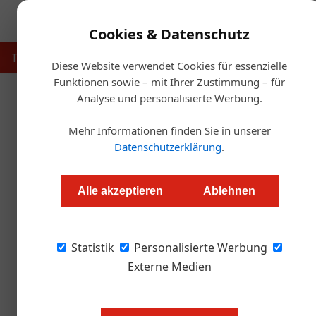
Cookies & Datenschutz
Touristik
Gastronomie
Hotellerie
Handel & Herst
Diese Website verwendet Cookies für essenzielle
Funktionen sowie – mit Ihrer Zustimmung – für
Analyse und personalisierte Werbung.
Startseite
Mehr Informationen finden Sie in unserer
Datenschutzerklärung
.
Österreich erfol
Alle akzeptieren
Ablehnen
Markus Höller
Statistik
Personalisierte Werbung
Fachleute aus aller Welt kosteten sich durch 
Gelegenheit, Geschäftskontakte zu den Weing
Externe Medien
„Wir haben drei sehr intensive un