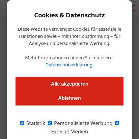
Mediadaten
Cookies & Datenschutz
Diese Website verwendet Cookies für essenzielle
Startseite
/
Handel & Hersteller
Funktionen sowie – mit Ihrer Zustimmung – für
House of Suntory
Analyse und personalisierte Werbung.
Pauline Scholz neue Brand
Mehr Informationen finden Sie in unserer
Ambassador in Österreich
Datenschutzerklärung
.
Markus Höller
12.06.2023, 11:24 Uhr
Alle akzeptieren
Ablehnen
Sie ist hoch dekorierte und vielfach ausgezeichnete
Barkeeperin und gehört zur österreichischen Bar-Elite.
Pauline "Polly" Scholz hat nun die Seiten gewechselt und
Statistik
Personalisierte Werbung
wird künftig die Premium Marken des japanische
Externe Medien
Traditionshauses House of Suntory in Österreich als Brand