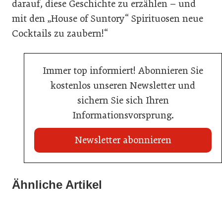
darauf, diese Geschichte zu erzählen – und
mit den „House of Suntory“ Spirituosen neue
Cocktails zu zaubern!“
Immer top informiert! Abonnieren Sie
kostenlos unseren Newsletter und
sichern Sie sich Ihren
Informationsvorsprung.
Newsletter abonnieren
20. Juli 2026
Brauerei Schwechat: Georg Gartner wird neuer
Ähnliche Artikel
23. Juni 2026
Braumeister
18. Juni 2026
Sixty Rum
AMA Genuss Region startet Pionierpreis