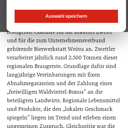
Auf 500 Hektar bauen 130 Mitgliedsbetriebe
Auswahl speichern
von Edelkorn im Bezirk Waidhofen/Thaya
Braugerste exklusiv für die Brauerei Zwettl
und für die zum Unternehmensverbund
gehörende Bierwerkstatt Weitra an. Zwettler
verarbeitet jährlich rund 2.500 Tonnen dieser
regionalen Braugerste. Grundlage dafür sind
langjährige Vereinbarungen mit fixen
Abnahmegarantien und der Zahlung eines
„freiwilligen Waldviertel-Bonus“ an die
beteiligten Landwirte. Regionale Lebensmittel
und Produkte, die den „lokalen Geschmack
spiegeln“ liegen im Trend und erleben einen
ungemeinen Zuspruch. Gleichzeitig war die