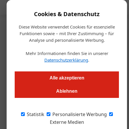
Mediadaten
Cookies & Datenschutz
Diese Website verwendet Cookies für essenzielle
Startseite
/
Handel & Hersteller
Funktionen sowie – mit Ihrer Zustimmung – für
Ernte
Analyse und personalisierte Werbung.
Privatbrauerei Zwettl setzt auf
Mehr Informationen finden Sie in unserer
regionale Gerste
Datenschutzerklärung
.
Markus Höller
04.08.2023, 13:01 Uhr
Alle akzeptieren
Ablehnen
Die Zusammenarbeit zwischen der Brauerei Zwettl, der
Erzeugergemeinschaft Edelkorn - welche die Landwirte der
Region vereint -, bäuerlichen Lieferbetrieben und dem
Statistik
Personalisierte Werbung
Raiffeisen-Lagerhaus Waidhofen/Thaya zeigt vor, wie
Externe Medien
regionale Wertschöpfung funktioniert.