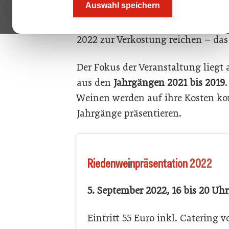
Auswahl speichern
An die 50 Winzer aus den DAC-Geb
und Vulkanland werden ihre Ried
2022 zur Verkostung reichen – da
Der Fokus der Veranstaltung liegt
aus den
Jahrgängen 2021 bis 2019
Weinen werden auf ihre Kosten ko
Jahrgänge präsentieren.
Riedenweinpräsentation 2022
5. September 2022, 16 bis 20 Uhr
Eintritt 55 Euro inkl. Catering