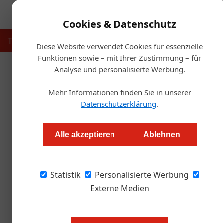
Cookies & Datenschutz
Touristik
Gastronomie
Hotellerie
Handel & Herst
Diese Website verwendet Cookies für essenzielle
Funktionen sowie – mit Ihrer Zustimmung – für
Analyse und personalisierte Werbung.
Startseite
Mehr Informationen finden Sie in unserer
Datenschutzerklärung
.
Riedenweinpr
Alle akzeptieren
Ablehnen
Alexander Grübling
Statistik
Personalisierte Werbung
Am 5. September 2022 laden steirische Weingüt
wo große Weine aus den besten Rieden der Steie
Externe Medien
frei.