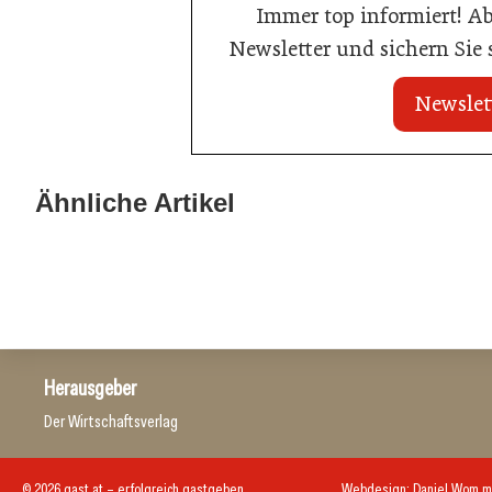
Immer top informiert! A
Newsletter und sichern Sie
Newslet
20. Juli 2026
Brauerei Schwechat: Georg Gartner
Ähnliche Artikel
23. Juni 2026
wird neuer Braumeister
Sixty Rum
Hersteller
Allgemein
Herausgeber
Der Wirtschaftsverlag
© 2026 gast.at – erfolgreich gastgeben
Webdesign:
Daniel Wom
m