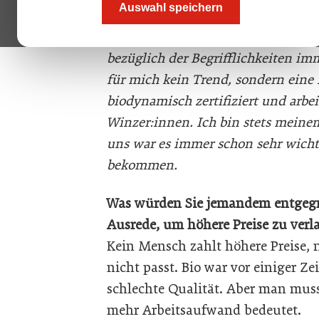
Auswahl speichern
Wine. Warum pfeifen Sie auf Trend
Paul Achs:
Ich lasse mir ungern ei
bezüglich der Begrifflichkeiten im
für mich kein Trend, sondern eine F
biodynamisch zertifiziert und arbei
Winzer:innen. Ich bin stets meinem
uns war es immer schon sehr wicht
bekommen.
Was würden Sie jemandem entgegne
Ausrede, um höhere Preise zu verl
Kein Mensch zahlt höhere Preise, n
nicht passt. Bio war vor einiger Ze
schlechte Qualität. Aber man muss
mehr Arbeitsaufwand bedeutet.