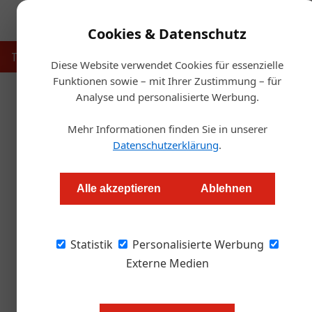
Cookies & Datenschutz
Touristik
Gastronomie
Hotellerie
Handel & Herst
Diese Website verwendet Cookies für essenzielle
Funktionen sowie – mit Ihrer Zustimmung – für
Analyse und personalisierte Werbung.
Startseite
Mehr Informationen finden Sie in unserer
Na
Datenschutzerklärung
.
Warum pfeifen Sie au
Alle akzeptieren
Ablehnen
Alexander Grübling
Statistik
Personalisierte Werbung
Drei Fragen an den Bio-Winzer Paul Achs aus
geschätzt werden.
Externe Medien
ÖGZ: Herr Achs, immer mehr Winz