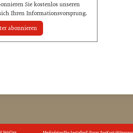
bonnieren Sie kostenlos unseren
 sich Ihren Informationsvorsprung.
ter abonnieren
18. Juni 2026
AMA Genuss Region startet
Pionierpreis
Gastronomie
it
VeloCore
Mediadaten
Abo bestellen
E-Paper App
Kontakt
Impres