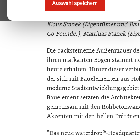
Auswahl speichern
Bild oben, v.l.n.r. Henry Murray 
(Bezirksvorsteher 10. Bezirk), Ch
Klaus Stanek (Eigentümer und Bau
Co-Founder), Matthias Stanek (Eig
Die backsteinerne Außenmauer de
ihren markanten Bögen stammt no
heute erhalten. Hinter dieser verb
der sich mit Bauelementen aus Hol
moderne Stadtentwicklungsgebiet 
Bauelement setzten die Architekte
gemeinsam mit den Rohbetonwänd
Akzenten mit den hellen Erdtöne
“Das neue waterdrop®-Headquarte