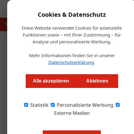
Cookies & Datenschutz
Touristik
Gastronomie
Hotellerie
Handel & Herst
Diese Website verwendet Cookies für essenzielle
Funktionen sowie – mit Ihrer Zustimmung – für
Analyse und personalisierte Werbung.
Startseite
Mehr Informationen finden Sie in unserer
N
Datenschutzerklärung
.
Waterdrop: neues Headquarte
Alle akzeptieren
Ablehnen
Markus Höller
Statistik
Personalisierte Werbung
Das österreichische Unternehmen waterdrop®
Gösserhalle im 10. Bezirk in Wien. Die neuen
Externe Medien
rund 200 Arbeitsplätze auf einer Fläche von 