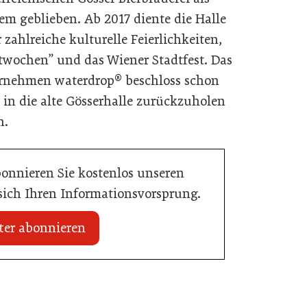
em geblieben. Ab 2017 diente die Halle
 zahlreiche kulturelle Feierlichkeiten,
twochen” und das Wiener Stadtfest. Das
ernehmen waterdrop® beschloss schon
 in die alte Gösserhalle zurückzuholen
an.
bonnieren Sie kostenlos unseren
 sich Ihren Informationsvorsprung.
ter abonnieren
18. Juni 2026
AMA Genuss Region startet
Pionierpreis