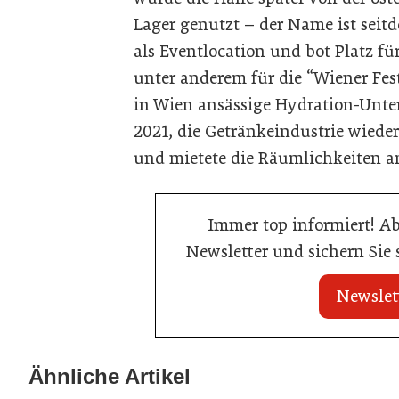
Lager genutzt – der Name ist seitd
als Eventlocation und bot Platz für
unter anderem für die “Wiener Fes
in Wien ansässige Hydration-Unt
2021, die Getränkeindustrie wieder
und mietete die Räumlichkeiten 
Immer top informiert! A
Newsletter und sichern Sie
Newslet
20. Juli 2026
Brauerei Schwechat: Georg Gartner
Ähnliche Artikel
23. Juni 2026
wird neuer Braumeister
Sixty Rum