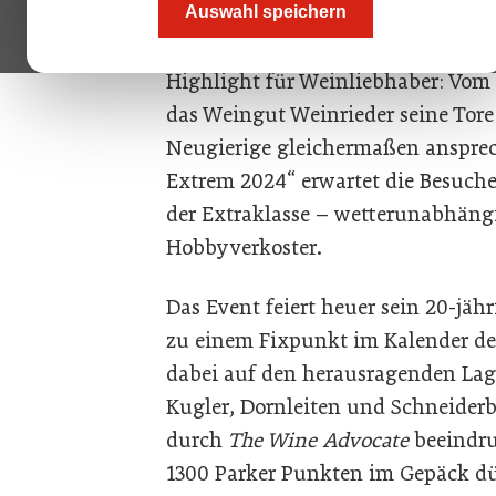
Auswahl speichern
Der beginnende Spätsommer in Poy
Highlight für Weinliebhaber: Vom 
das Weingut Weinrieder seine Tore
Neugierige gleichermaßen ansprech
Extrem 2024“ erwartet die Besuch
der Extraklasse – wetterunabhängi
Hobbyverkoster.
Das Event feiert heuer sein 20-jäh
zu einem Fixpunkt im Kalender der
dabei auf den herausragenden Lag
Kugler, Dornleiten und Schneiderb
durch
The Wine Advocate
beeindru
1300 Parker Punkten im Gepäck dür