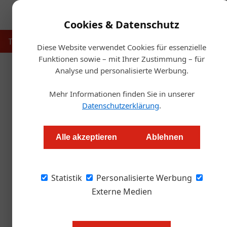
Cookies & Datenschutz
Touristik
Gastronomie
Hotellerie
Handel & Herst
Diese Website verwendet Cookies für essenzielle
Funktionen sowie – mit Ihrer Zustimmung – für
Analyse und personalisierte Werbung.
Startseite
Mehr Informationen finden Sie in unserer
We
Datenschutzerklärung
.
Weinrieder Ex
Alle akzeptieren
Ablehnen
Redaktion.OEGZ
Statistik
Personalisierte Werbung
Weinliebhaber aufgepasst: Poysdorf wird am 
Weinrieder seine Türen für Weinrieder Extrem 
Externe Medien
außergewöhnliche Lagenreserven, edelsüße Ra
alten Reben.