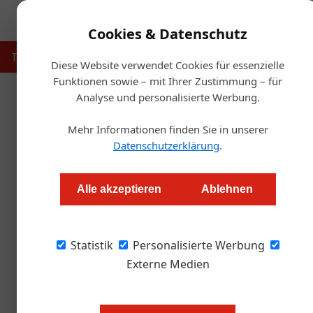
Cookies & Datenschutz
Touristik
Gastronomie
Hotellerie
Handel & Herst
Diese Website verwendet Cookies für essenzielle
Funktionen sowie – mit Ihrer Zustimmung – für
Analyse und personalisierte Werbung.
Startseite
Mehr Informationen finden Sie in unserer
Gr
Datenschutzerklärung
.
Zillertal Bier bau
Alle akzeptieren
Ablehnen
Markus Höller
Statistik
Personalisierte Werbung
Der Familienbetrieb Zillertal Bier hat mit dem
Quadratmeter einen weiteren Schritt auf dem
Externe Medien
Bild oben: Martin Lechner, Geschäft