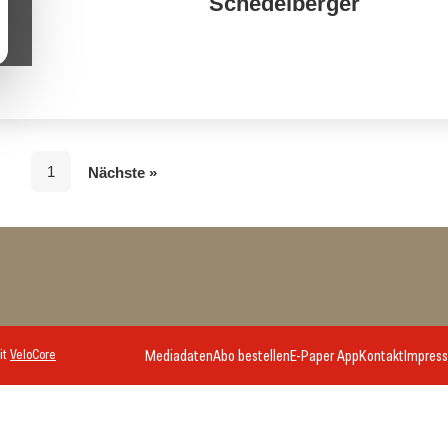
Schedelberger
1
Nächste »
it
VeloCore
Mediadaten
Abo bestellen
E-Paper App
Kontakt
Impres