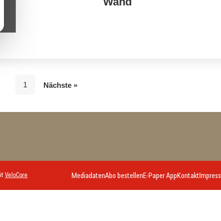
Wand
1
Nächste »
it
VeloCore
Mediadaten
Abo bestellen
E-Paper App
Kontakt
Impres