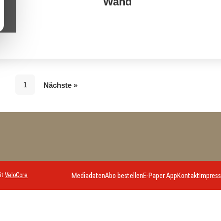
Wand
1
Nächste »
it
VeloCore
Mediadaten
Abo bestellen
E-Paper App
Kontakt
Impres