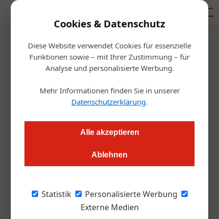
Mediadaten
Cookies & Datenschutz
Diese Website verwendet Cookies für essenzielle
Artikel von Mag. Thomas
Funktionen sowie – mit Ihrer Zustimmung – für
Analyse und personalisierte Werbung.
Hassler
Mehr Informationen finden Sie in unserer
Datenschutzerklärung
.
Alle akzeptieren
Ablehnen
Statistik
Personalisierte Werbung
Externe Medien
Mag. Thomas Hassler