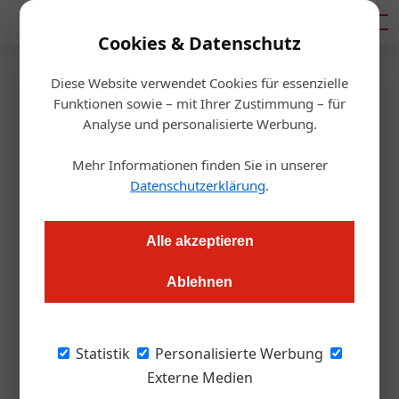
Mediadaten
Cookies & Datenschutz
Diese Website verwendet Cookies für essenzielle
Artikel von Von: Harald
Funktionen sowie – mit Ihrer Zustimmung – für
Analyse und personalisierte Werbung.
Jeschke
Mehr Informationen finden Sie in unserer
Datenschutzerklärung
.
Alle akzeptieren
Ablehnen
Statistik
Personalisierte Werbung
Externe Medien
Von: Harald Jeschke