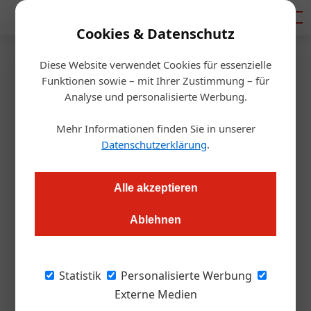
Mediadaten
Cookies & Datenschutz
Diese Website verwendet Cookies für essenzielle
Artikel von Von:
Funktionen sowie – mit Ihrer Zustimmung – für
Analyse und personalisierte Werbung.
Wolfgang Pozsogar
Mehr Informationen finden Sie in unserer
Datenschutzerklärung
.
Alle akzeptieren
Ablehnen
Statistik
Personalisierte Werbung
Externe Medien
Von: Wolfgang Pozsogar