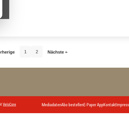
1
2
rherige
Nächste »
it
VeloCore
Mediadaten
Abo bestellen
E-Paper App
Kontakt
Impres