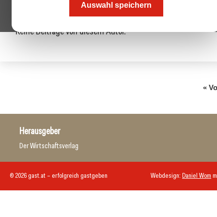
Auswahl speichern
Keine Beiträge von diesem Autor.
« Vo
Herausgeber
Der Wirtschaftsverlag
© 2026 gast.at – erfolgreich gastgeben
Webdesign:
Daniel Wom
m