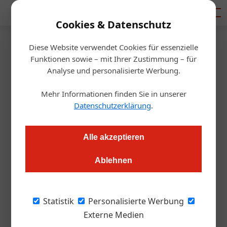
Mediadaten
Cookies & Datenschutz
Diese Website verwendet Cookies für essenzielle
Artikel von Renate
Funktionen sowie – mit Ihrer Zustimmung – für
Analyse und personalisierte Werbung.
Scheichelbauer-Schuster
Mehr Informationen finden Sie in unserer
Datenschutzerklärung
.
Alle akzeptieren
Ablehnen
Statistik
Personalisierte Werbung
Externe Medien
Renate Scheichelbauer-Schuster