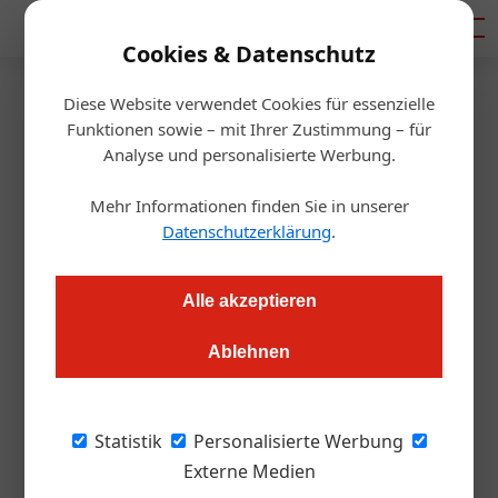
Mediadaten
Cookies & Datenschutz
Diese Website verwendet Cookies für essenzielle
Artikel von MMag. Roman
Funktionen sowie – mit Ihrer Zustimmung – für
Analyse und personalisierte Werbung.
Gietler
Mehr Informationen finden Sie in unserer
Datenschutzerklärung
.
Alle akzeptieren
Ablehnen
Statistik
Personalisierte Werbung
Externe Medien
MMag. Roman Gietler