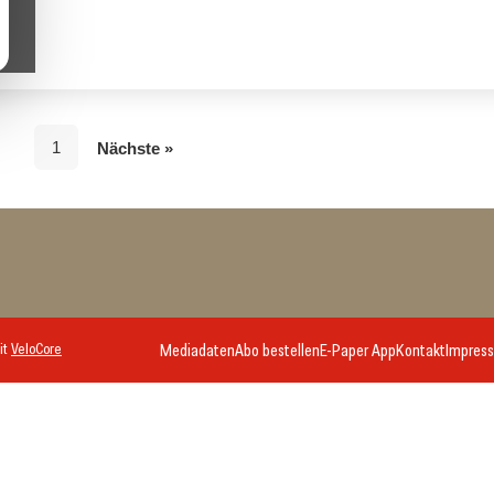
1
Nächste »
it
VeloCore
Mediadaten
Abo bestellen
E-Paper App
Kontakt
Impres