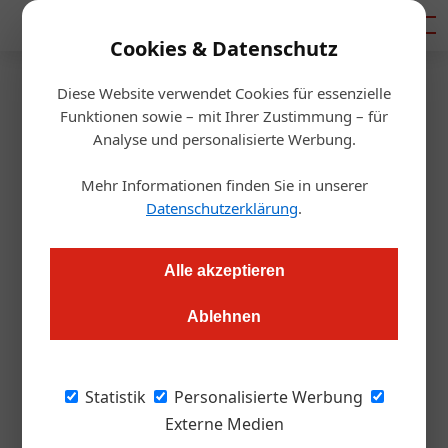
Mediadaten
Cookies & Datenschutz
Diese Website verwendet Cookies für essenzielle
Artikel von Von:
Funktionen sowie – mit Ihrer Zustimmung – für
Analyse und personalisierte Werbung.
Bernadette Altenburger
Mehr Informationen finden Sie in unserer
Datenschutzerklärung
.
Alle akzeptieren
Ablehnen
Statistik
Personalisierte Werbung
Externe Medien
Von: Bernadette Altenburger