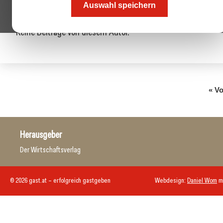
Auswahl speichern
Keine Beiträge von diesem Autor.
« Vo
Herausgeber
Der Wirtschaftsverlag
© 2026 gast.at – erfolgreich gastgeben
Webdesign:
Daniel Wom
m