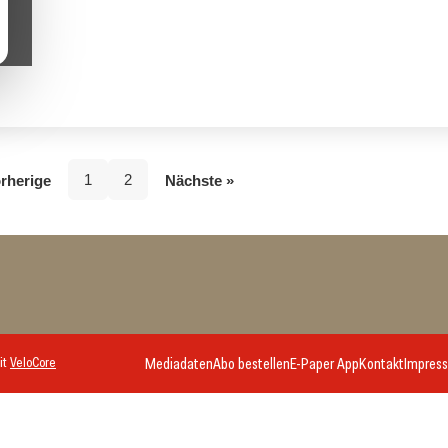
1
2
rherige
Nächste »
it
VeloCore
Mediadaten
Abo bestellen
E-Paper App
Kontakt
Impres