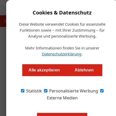
Cookies & Datenschutz
Touristik
Gastronomie
Hotellerie
Handel & Herst
Diese Website verwendet Cookies für essenzielle
Funktionen sowie – mit Ihrer Zustimmung – für
Analyse und personalisierte Werbung.
Artikel von Gregor Hoch
09. Februar 2022
Mehr Informationen finden Sie in unserer
Gastkommentar: Die Cofag das seltsame Start-up?
Datenschutzerklärung
.
Gastro &amp; Hotel
Alle akzeptieren
Ablehnen
Statistik
Personalisierte Werbung
Externe Medien