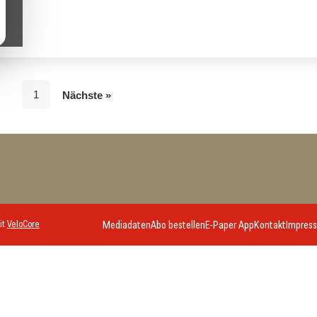
1
Nächste »
it
VeloCore
Mediadaten
Abo bestellen
E-Paper App
Kontakt
Impres