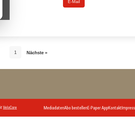
E-Mail
1
Nächste »
it
VeloCore
Mediadaten
Abo bestellen
E-Paper App
Kontakt
Impres