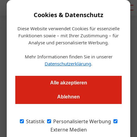
Mediadaten
Cookies & Datenschutz
27. August 2025
Diese Website verwendet Cookies für essenzielle
Artikel von Sophie Szanto
Wohlfühlen auf 5.000 Quadratmetern – Hotel Pierer
Funktionen sowie – mit Ihrer Zustimmung – für
erweitert Spa
Analyse und personalisierte Werbung.
Mehr Informationen finden Sie in unserer
Hotellerie
Datenschutzerklärung
.
Alle akzeptieren
Ablehnen
Sophie Szanto
Statistik
Personalisierte Werbung
E-Mail
Externe Medien