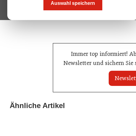
Auswahl speichern
Immer top informiert! A
Newsletter und sichern Sie
Newslet
22. Juli 2026
22. Juli 2026
MCI-Professorin
Travel Start-up Night 2026: Beste
Ähnliche Artikel
Auszeichnung
Tourismus-Idee gesucht
Tourismusbranche
Tourismusbranch