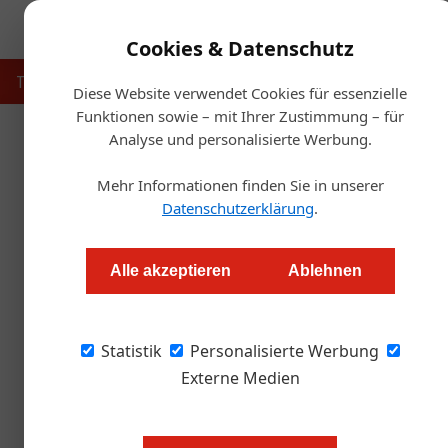
Cookies & Datenschutz
Touristik
Gastronomie
Hotellerie
Handel & Herst
Diese Website verwendet Cookies für essenzielle
Funktionen sowie – mit Ihrer Zustimmung – für
Analyse und personalisierte Werbung.
Startse
Mehr Informationen finden Sie in unserer
Abo-Änderun
Datenschutzerklärung
.
Redaktion
Alle akzeptieren
Ablehnen
Sie möchten die Printausgabe der Österreich
Statistik
der Schließungen an die Heimadresse bekom
Personalisierte Werbung
Externe Medien
Bitte senden Sie einfach (Firmen-
an
aboservice@wirtschaftsverlag.a