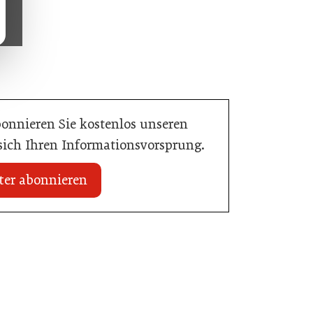
bonnieren Sie kostenlos unseren
 sich Ihren Informationsvorsprung.
ter abonnieren
 erhält internationale
20. Juli 2026
Zillertalbahn: Diesel hat ausgedient
e
Tourismusbranche