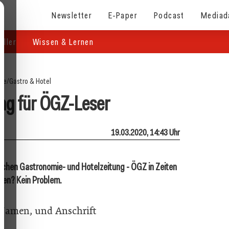
Newsletter
E-Paper
Podcast
Mediad
eller
Wissen & Lernen
ite
/
Gastro & Hotel
g für ÖGZ-Leser
19.03.2020, 14:43 Uhr
ischen Gastronomie- und Hotelzeitung - ÖGZ in Zeiten
men? Kein Problem.
)Namen, und Anschrift
t