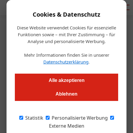
Mediadaten
Cookies & Datenschutz
Diese Website verwendet Cookies für essenzielle
Startseite
/
Gastro & Hotel
Funktionen sowie – mit Ihrer Zustimmung – für
Angst vor der 2. Welle? Wie die
Analyse und personalisierte Werbung.
Corona-Ampel auf „grün“
Mehr Informationen finden Sie in unserer
Datenschutzerklärung
.
bleiben soll
Alle akzeptieren
Daniel Nutz
20.08.2020, 16:16 Uhr
Ablehnen
Der Sommer lief derzeit relativ reibungslos und vielerorts
auch von den Umsätzen her besser als erwartet. Die große
Statistik
Personalisierte Werbung
Herausforderung steht mit einer Wintersaison unter Covid-
Externe Medien
Sicherheitsbedingungen ins Haus. gast.at fasst die