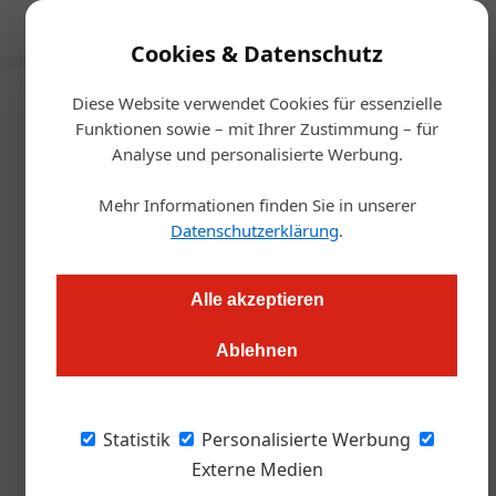
Mediadaten
Cookies & Datenschutz
Diese Website verwendet Cookies für essenzielle
Startseite
/
Gastro & Hotel
Funktionen sowie – mit Ihrer Zustimmung – für
Tourismus
Analyse und personalisierte Werbung.
April: Tourismus im Burgenland
Mehr Informationen finden Sie in unserer
trotzte dem Wetter
Datenschutzerklärung
.
Alexander Grübling
30.05.2023, 13:50 Uhr
Alle akzeptieren
Ablehnen
Burgenlands Tourismus befindet sich im Aufwärtstrend - trotz
Wetterkapriolen.
Statistik
Personalisierte Werbung
Kurzurlaube bleiben in Mode. Das zeigen
Externe Medien