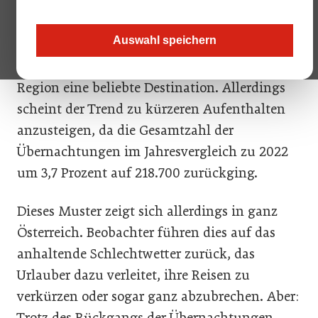
zumindest die jüngsten Zahlen des
Burgenland Tourismus. Mit rund 85.200
Auswahl speichern
Ankünften im April 2023, einem Plus von 5,2
Prozent im Vergleich zum Vorjahr, bleibt die
Region eine beliebte Destination. Allerdings
scheint der Trend zu kürzeren Aufenthalten
anzusteigen, da die Gesamtzahl der
Übernachtungen im Jahresvergleich zu 2022
um 3,7 Prozent auf 218.700 zurückging.
Dieses Muster zeigt sich allerdings in ganz
Österreich. Beobachter führen dies auf das
anhaltende Schlechtwetter zurück, das
Urlauber dazu verleitet, ihre Reisen zu
verkürzen oder sogar ganz abzubrechen. Aber:
Trotz des Rückgangs der Übernachtungen