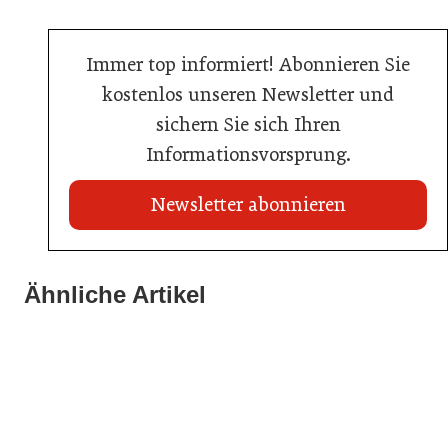
Immer top informiert! Abonnieren Sie
kostenlos unseren Newsletter und
sichern Sie sich Ihren
Informationsvorsprung.
Newsletter abonnieren
22. Juli 2026
Travel Start-up Night 2026: Beste Tourismus-Idee
Ähnliche Artikel
22. Juli 2026
gesucht
20. Juli 2026
MCI-Professorin erhält internationale Auszeichnung
Zillertalbahn: Diesel hat ausgedient
Tourismusbranche
Tourismusbranche
Tourismusbranche