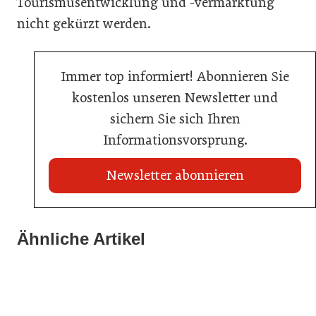
Tourismusentwicklung und -vermarktung
nicht gekürzt werden.
Immer top informiert! Abonnieren Sie
kostenlos unseren Newsletter und
sichern Sie sich Ihren
Informationsvorsprung.
Newsletter abonnieren
22. Juli 2026
Travel Start-up Night 2026: Beste Tourismus-Idee
Ähnliche Artikel
22. Juli 2026
gesucht
20. Juli 2026
MCI-Professorin erhält internationale Auszeichnung
Zillertalbahn: Diesel hat ausgedient
Tourismusbranche
Tourismusbranche