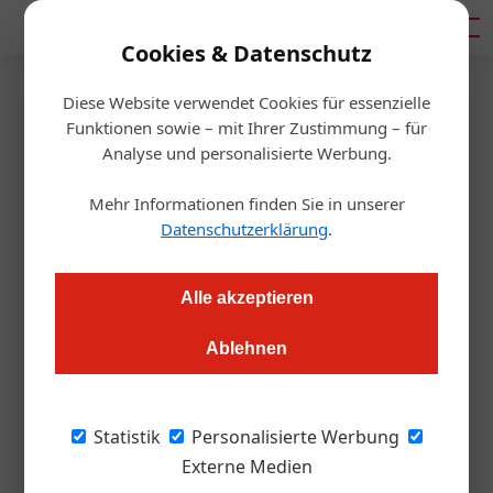
Mediadaten
Cookies & Datenschutz
Diese Website verwendet Cookies für essenzielle
Startseite
/
Gastro & Hotel
Funktionen sowie – mit Ihrer Zustimmung – für
Niederösterreich
Analyse und personalisierte Werbung.
Aus für Tourismusabgabe
Mehr Informationen finden Sie in unserer
Datenschutzerklärung
.
Alexander Grübling
23.05.2023, 12:33 Uhr
Alle akzeptieren
Niederösterreich schafft die Tourismusabgabe ab, erhöht
aber die Nächtigungstaxe. Auch campierende Festivalgäste
Ablehnen
werden zur Kassa gebeten
Statistik
Personalisierte Werbung
Gasthäuser und Hotels in Niederösterreich
Externe Medien
bereiten sich auf einen frischen Morgen in