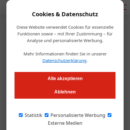
Mediadaten
Cookies & Datenschutz
Diese Website verwendet Cookies für essenzielle
Startseite
/
Gastro & Hotel
Funktionen sowie – mit Ihrer Zustimmung – für
Salzburg
Analyse und personalisierte Werbung.
Tischgesellschaft expandiert
Mehr Informationen finden Sie in unserer
Datenschutzerklärung
.
Redaktion.OEGZ
21.09.2023, 10:55 Uhr
Alle akzeptieren
Das Salzburger Kulinarik-Beratungsunternehmen erweitert
sein Beratungsportfolio. Aber das ist noch nicht alles.
Ablehnen
Bild oben: Die Architekten kulinarischer
Statistik
Personalisierte Werbung
Visionen (vorne, von links nach rechts):
Externe Medien
Martin Selinger, Markus Lorbeck, Christoph v.