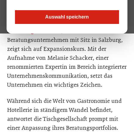
Hohberg. In der Reihe dahinter: Gerald Huber,
Klaus Buttenhauser und Günter Baumgartner.
Auswahl speichern
Die
Tischgesellschaft
, ein
Beratungsunternehmen mit Sitz in Salzburg,
zeigt sich auf Expansionskurs. Mit der
Aufnahme von Melanie Schacker, einer
renommierten Expertin im Bereich integrierter
Unternehmenskommunikation, setzt das
Unternehmen ein wichtiges Zeichen.
Während sich die Welt von Gastronomie und
Hotellerie in ständigem Wandel befindet,
antwortet die Tischgesellschaft prompt mit
einer Anpassung ihres Beratungsportfolios.