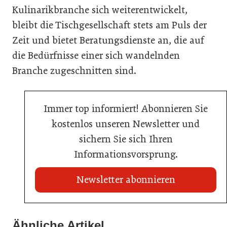
Kulinarikbranche sich weiterentwickelt,
bleibt die Tischgesellschaft stets am Puls der
Zeit und bietet Beratungsdienste an, die auf
die Bedürfnisse einer sich wandelnden
Branche zugeschnitten sind.
Immer top informiert! Abonnieren Sie
kostenlos unseren Newsletter und
sichern Sie sich Ihren
Informationsvorsprung.
Newsletter abonnieren
22. Juli 2026
Travel Start-up Night 2026: Beste Tourismus-Idee
Ähnliche Artikel